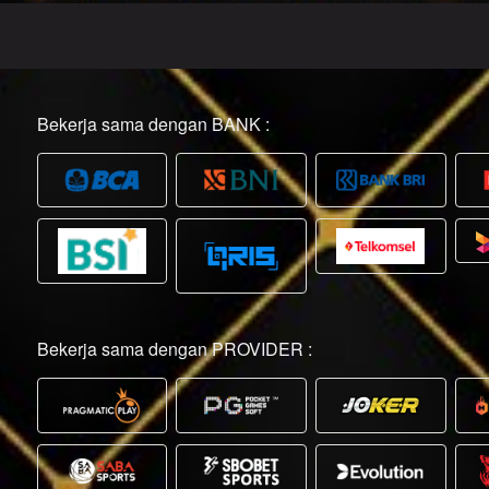
Bekerja sama dengan BANK :
Bekerja sama dengan PROVIDER :