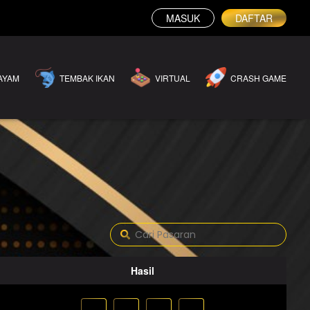
MASUK
DAFTAR
AYAM
TEMBAK IKAN
VIRTUAL
CRASH GAME
Hasil