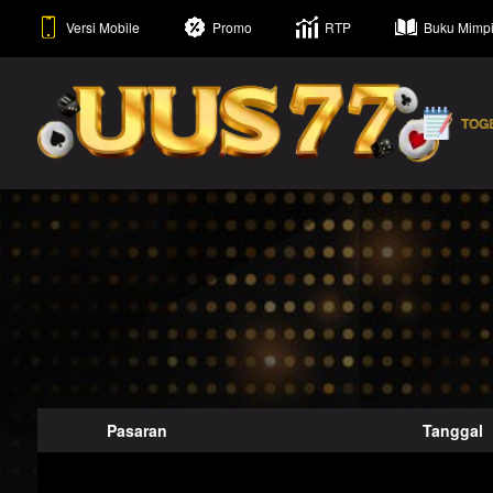
Versi Mobile
Promo
RTP
Buku Mimp
TOG
Pasaran
Tanggal