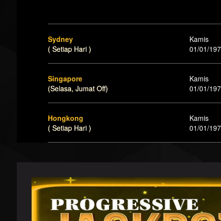
Sydney
Kamis
( Setiap Hari )
01/01/19
Singapore
Kamis
(Selasa, Jumat Off)
01/01/19
Hongkong
Kamis
( Setiap Hari )
01/01/19