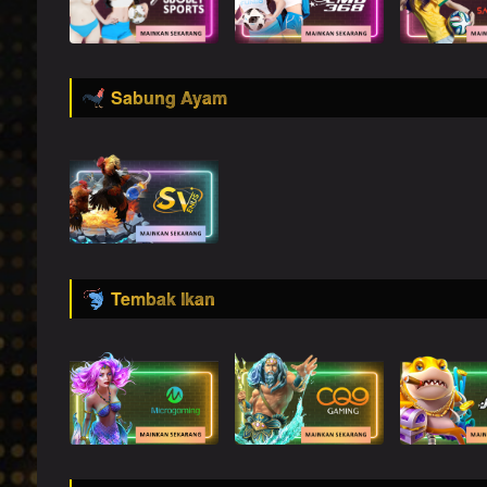
Sabung Ayam
Tembak Ikan