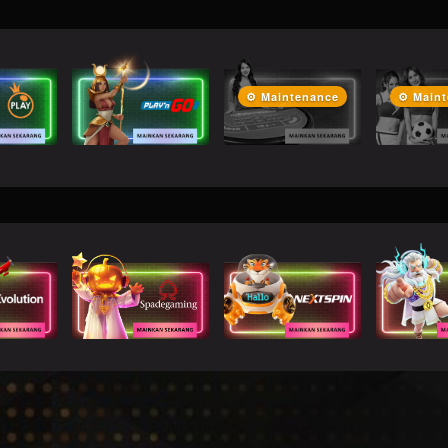
⚙ Maintenance
⚙ Main