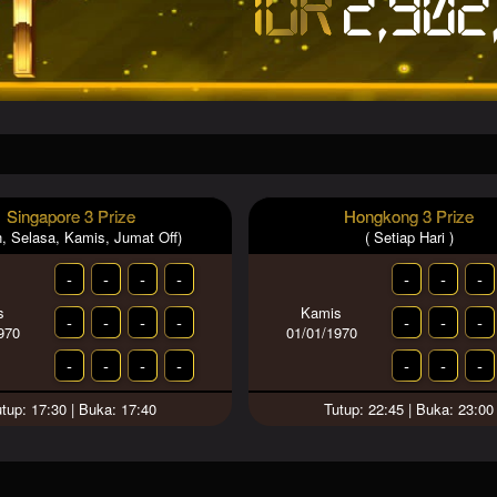
IDR
2,902
Singapore 3 Prize
Hongkong 3 Prize
n, Selasa, Kamis, Jumat Off)
( Setiap Hari )
-
-
-
-
-
-
-
s
Kamis
-
-
-
-
-
-
-
970
01/01/1970
-
-
-
-
-
-
-
tup: 17:30 | Buka: 17:40
Tutup: 22:45 | Buka: 23:00