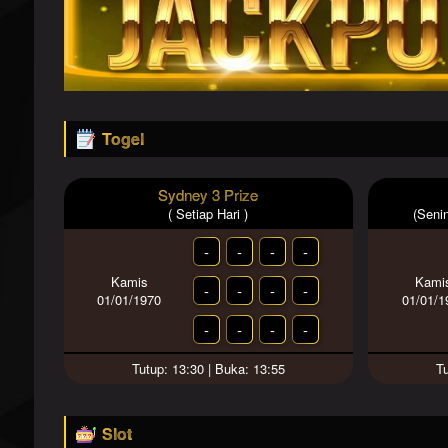
Togel
Sydney 3 Prize
( Setiap Hari )
(Seni
-
-
-
-
Kamis
Kami
-
-
-
-
01/01/1970
01/01/1
-
-
-
-
Tutup: 13:30 | Buka: 13:55
Tu
Slot