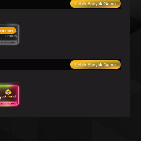
Lebih Banyak Game
tenance
Lebih Banyak Game