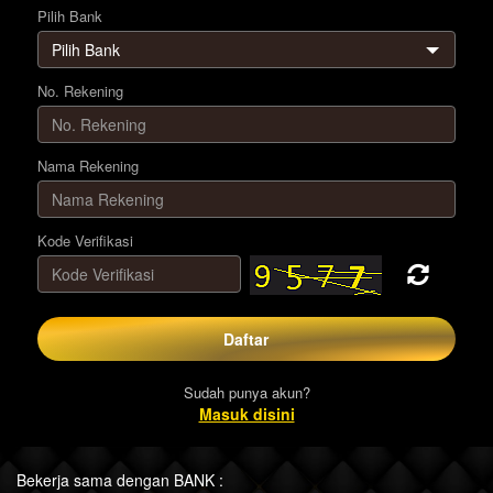
Pilih Bank
No. Rekening
Nama Rekening
Kode Verifikasi
Daftar
Sudah punya akun?
Masuk disini
Bekerja sama dengan BANK :