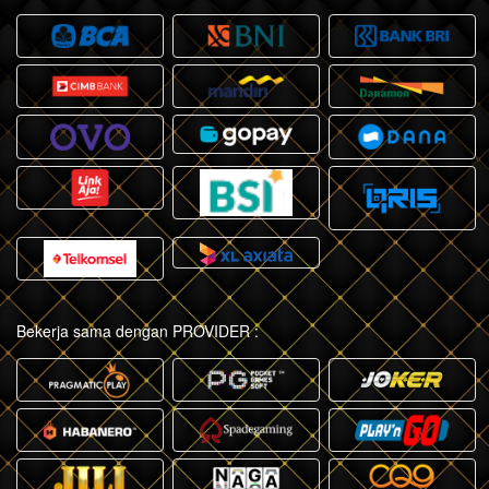
Bekerja sama dengan PROVIDER :