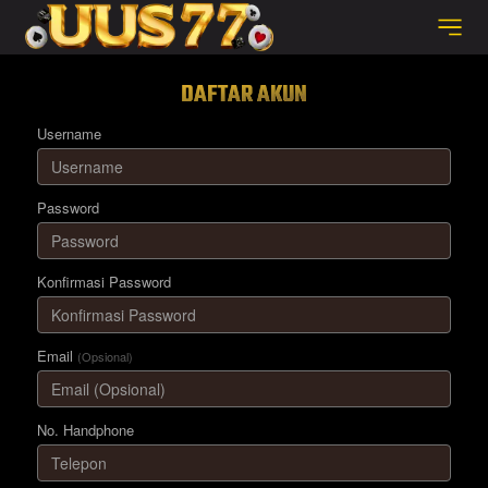
DAFTAR AKUN
Username
Password
Konfirmasi Password
Email
(Opsional)
No. Handphone